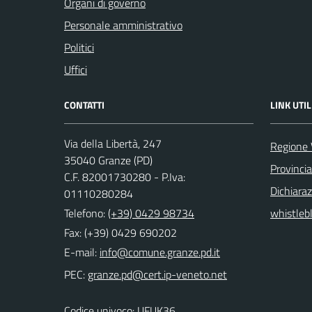
Organi di governo
Personale amministrativo
Politici
Uffici
CONTATTI
LINK UTIL
Via della Libertà, 247
Regione 
35040 Granze (PD)
Provinci
C.F. 82001730280 - P.Iva:
Dichiaraz
01110280284
Telefono:
(+39) 0429 98734
whistleb
Fax: (+39) 0429 690202
E-mail:
PEC:
Codice univoco: UFUK36