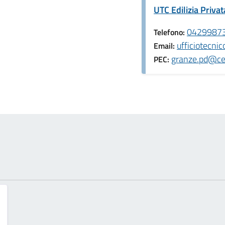
UTC Edilizia Privat
0429987
Telefono:
ufficiotecni
Email:
granze.pd@cer
PEC: