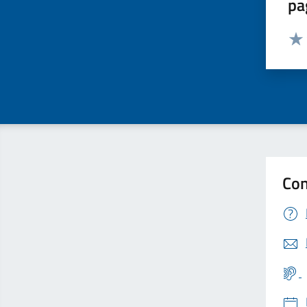
pa
Valut
Valu
Con