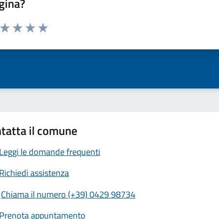
gina?
a da 1 a 5 stelle la pagina
ta 1 stelle su 5
Valuta 2 stelle su 5
Valuta 3 stelle su 5
Valuta 4 stelle su 5
Valuta 5 stelle su 5
tatta il comune
Leggi le domande frequenti
Richiedi assistenza
Chiama il numero (+39) 0429 98734
Prenota appuntamento