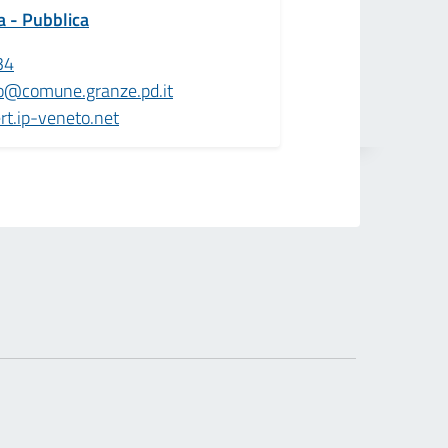
a - Pubblica
34
co@comune.granze.pd.it
t.ip-veneto.net