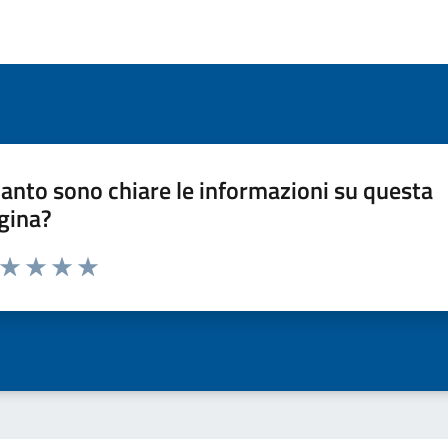
anto sono chiare le informazioni su questa
gina?
a da 1 a 5 stelle la pagina
ta 1 stelle su 5
Valuta 2 stelle su 5
Valuta 3 stelle su 5
Valuta 4 stelle su 5
Valuta 5 stelle su 5