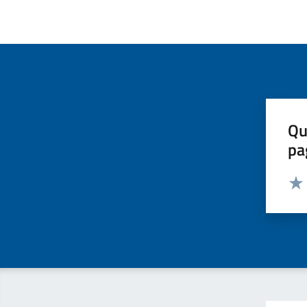
Qu
pa
Valut
Valu