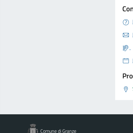
Con
Pro
Comune di Granze